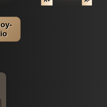
A+
A-
oy-
io