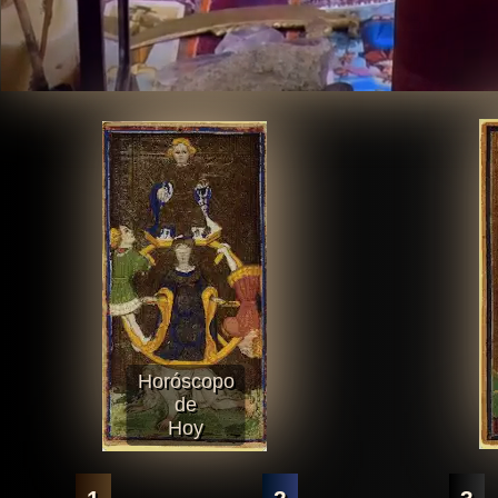
Horóscopo
de
Hoy