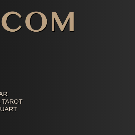
AR
 TAROT
TUART