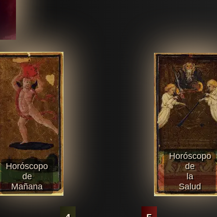
Horóscopo
Horóscopo
de
de
la
Mañana
Salud