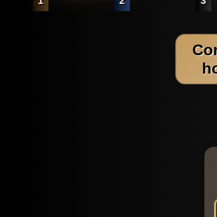
1
2
3
Co
h