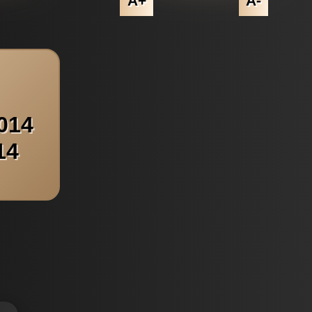
A+
A-
014
14