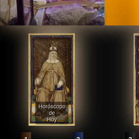
Horóscopo
de
Hoy