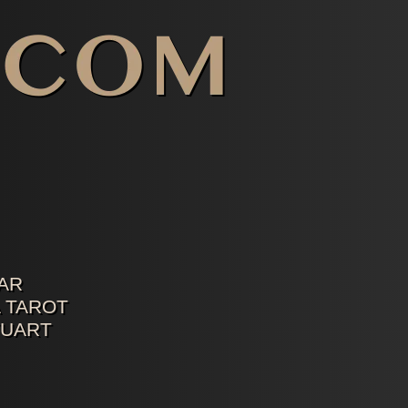
AR
 TAROT
TUART