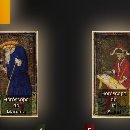
Horóscopo
Horóscopo
de
de
la
Mañana
Salud