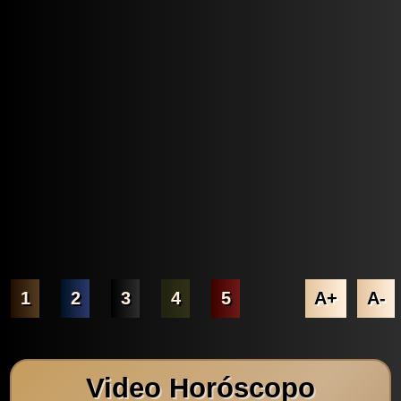
1
2
3
4
5
A+
A-
Video Horóscopo