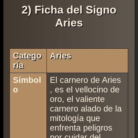
2) Ficha del Signo
Aries
Catego
Aries
Ría
Símbol
El carnero de Aries
o
, es el vellocino de
oro, el valiente
carnero alado de la
mitología que
enfrenta peligros
por cuidar del