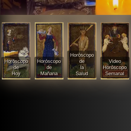
Horóscopo
Horóscopo
Horóscopo
de
Video
de
de
la
Horóscopo
Hoy
Mañana
Salud
Semanal