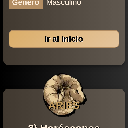
Género
Masculino
Ir al Inicio
ARIES