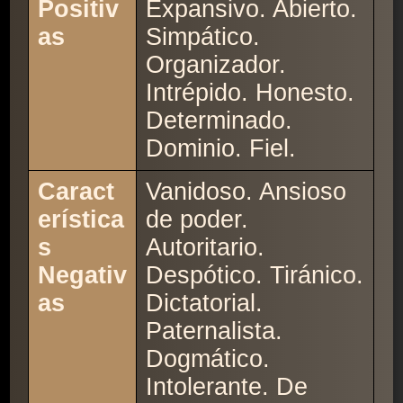
Positiv
Expansivo. Abierto.
as
Simpático.
Organizador.
Intrépido. Honesto.
Determinado.
Dominio. Fiel.
Caract
Vanidoso. Ansioso
erística
de poder.
s
Autoritario.
Negativ
Despótico. Tiránico.
as
Dictatorial.
Paternalista.
Dogmático.
Intolerante. De