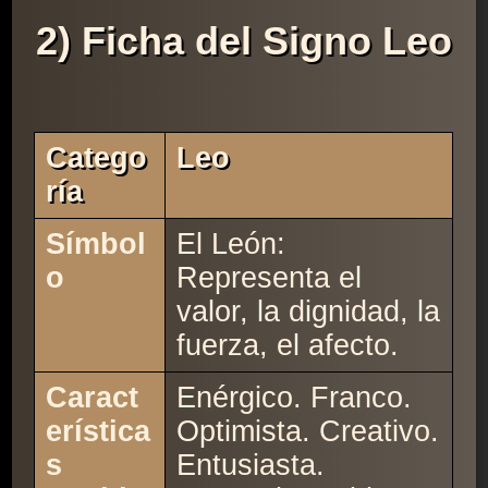
2) Ficha del Signo Leo
Catego
Leo
Ría
Símbol
El León:
o
Representa el
valor, la dignidad, la
fuerza, el afecto.
Caract
Enérgico. Franco.
erística
Optimista. Creativo.
s
Entusiasta.