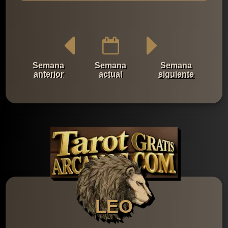
Semana
Semana
Semana
anterior
actual
siguiente
LEO