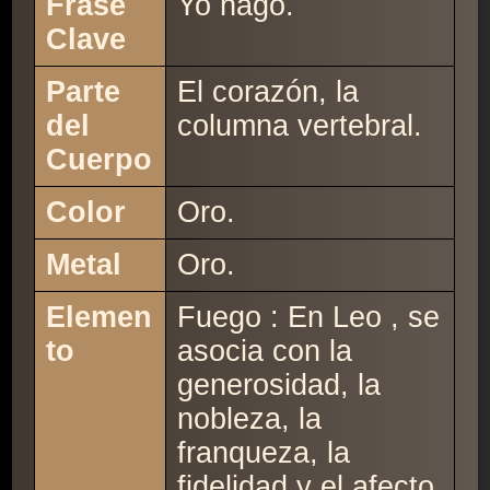
Frase
Yo hago.
Clave
Parte
El corazón, la
del
columna vertebral.
Cuerpo
Color
Oro.
Metal
Oro.
Elemen
Fuego : En Leo , se
to
asocia con la
generosidad, la
nobleza, la
franqueza, la
fidelidad y el afecto