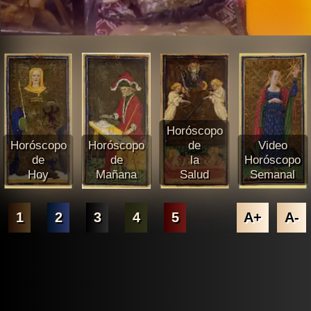
Horóscopo
Horóscopo
Horóscopo
de
Video
de
de
la
Horóscopo
Hoy
Mañana
Salud
Semanal
1
2
3
4
5
A+
A-