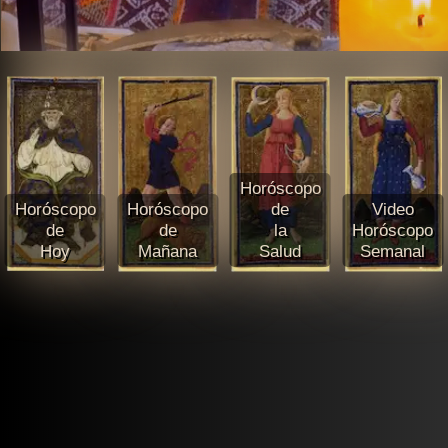
Horóscopo
Horóscopo
Horóscopo
de
Video
de
de
la
Horóscopo
Hoy
Mañana
Salud
Semanal