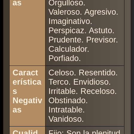
as
Orgulloso.
Valeroso. Agresivo.
Imaginativo.
Perspicaz. Astuto.
Prudente. Previsor.
Calculador.
Porfiado.
Caract
Celoso. Resentido.
erística
Terco. Envidioso.
s
Irritable. Receloso.
Negativ
Obstinado.
as
Intratable.
Vanidoso.
Cualid
Fijo: Son la plenitud