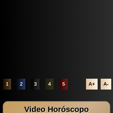
1
2
3
4
5
A+
A-
Video Horóscopo