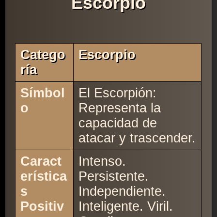
Escorpio
Catego
Escorpio
Ría
Símbol
El Escorpión:
o
Representa la
capacidad de
atacar y trascender.
Caract
Intenso.
erística
Persistente.
s
Independiente.
Positiv
Inteligente. Viril.