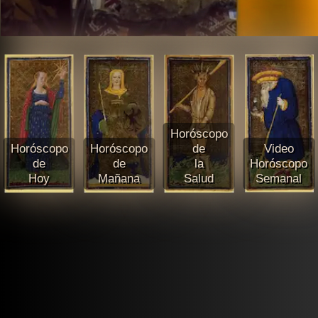
Horóscopo
Horóscopo
Horóscopo
de
Video
de
de
la
Horóscopo
Hoy
Mañana
Salud
Semanal