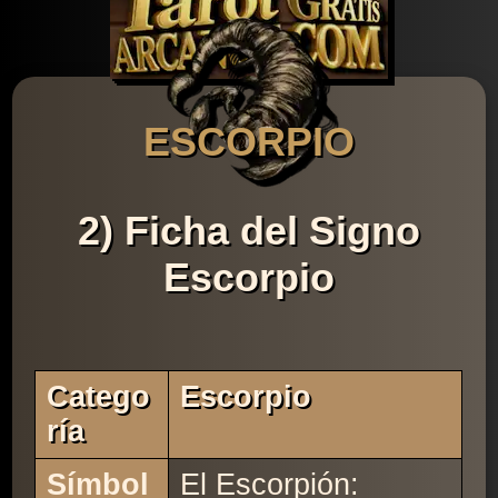
ESCORPIO
2) Ficha del Signo
Escorpio
Catego
Escorpio
Ría
Símbol
El Escorpión: