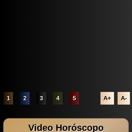
1
2
3
4
5
A+
A-
Video Horóscopo