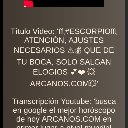
Título Video: '♏️#ESCORPIO♏️
ATENCIÓN, AJUSTES
NECESARIOS ⚠️💰 QUE DE
TU BOCA, SOLO SALGAN
ELOGIOS 💕❤️ 💥
ARCANOS.COM💥'
Transcripción Youtube: 'busca
en google el mejor horóscopo
de hoy ARCANOS.COM en