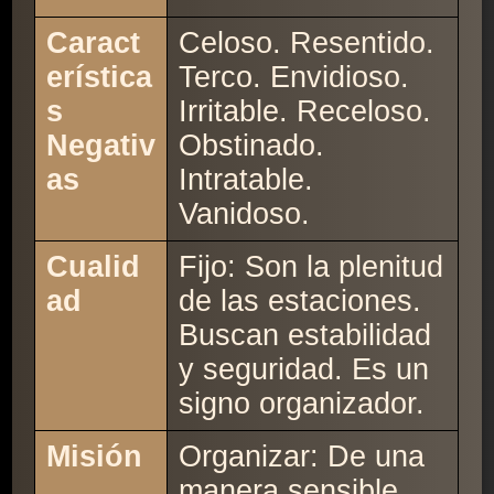
Caract
Celoso. Resentido.
erística
Terco. Envidioso.
s
Irritable. Receloso.
Negativ
Obstinado.
as
Intratable.
Vanidoso.
Cualid
Fijo: Son la plenitud
ad
de las estaciones.
Buscan estabilidad
y seguridad. Es un
signo organizador.
Misión
Organizar: De una
manera sensible,