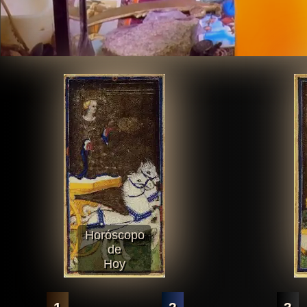
Horóscopo
de
Hoy