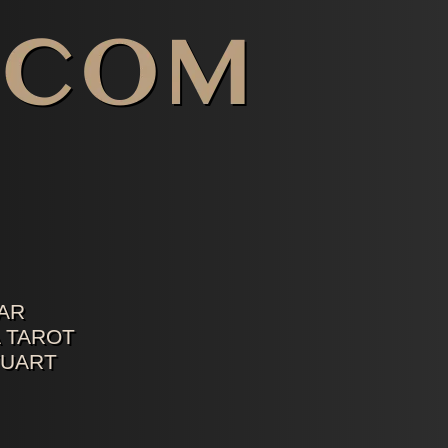
AR
 TAROT
TUART