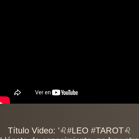
Título Video: '♌️#LEO #TAROT♌️