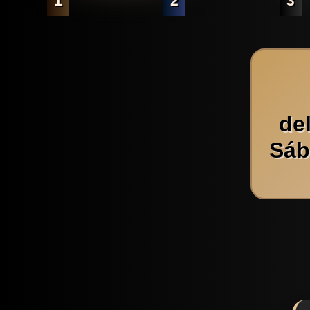
1
2
3
de
Sáb