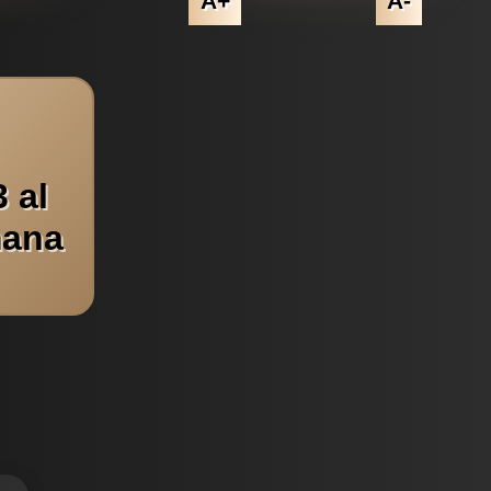
A+
A-
 al
mana