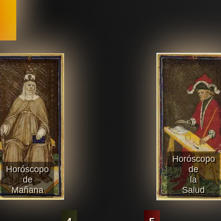
Horóscopo
Horóscopo
de
de
la
Mañana
Salud