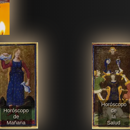
Horóscopo
Horóscopo
de
de
la
Mañana
Salud