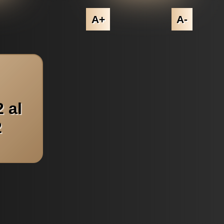
A+
A-
 al
2