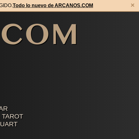
×
EGIDO.
Todo lo nuevo de ARCANOS.COM
AR
 TAROT
TUART