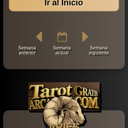
Ir al Inicio
Semana
Semana
Semana
anterior
actual
siguiente
ARIES