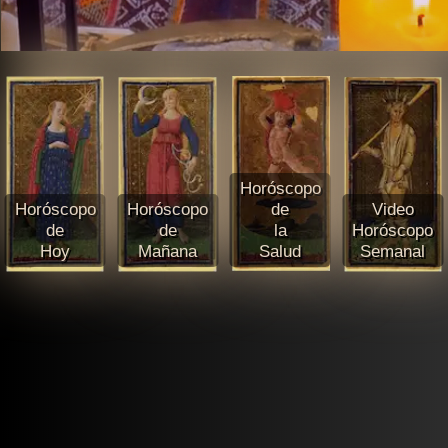
Horóscopo
Horóscopo
Horóscopo
de
Video
de
de
la
Horóscopo
Hoy
Mañana
Salud
Semanal