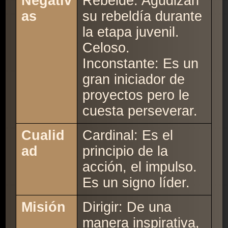
Negativ
Rebelde: Agudizan
as
su rebeldía durante
la etapa juvenil.
Celoso.
Inconstante: Es un
gran iniciador de
proyectos pero le
cuesta perseverar.
Cualid
Cardinal: Es el
ad
principio de la
acción, el impulso.
Es un signo líder.
Misión
Dirigir: De una
manera inspirativa,