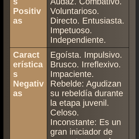
s
Audaz. Combativo.
Positiv
Voluntarioso.
as
Directo. Entusiasta.
Impetuoso.
Independiente.
Caract
Egoísta. Impulsivo.
erística
Brusco. Irreflexivo.
s
Impaciente.
Negativ
Rebelde: Agudizan
as
su rebeldía durante
la etapa juvenil.
Celoso.
Inconstante: Es un
gran iniciador de