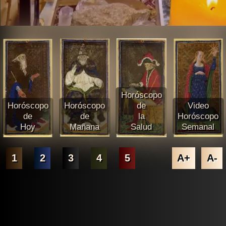
Horóscopo
Horóscopo
Horóscopo
de
Video
de
de
la
Horóscopo
Hoy
Mañana
Salud
Semanal
1
2
3
4
5
A+
A-