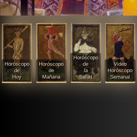
Horóscopo
Horóscopo
Horóscopo
de
Video
de
de
la
Horóscopo
Hoy
Mañana
Salud
Semanal