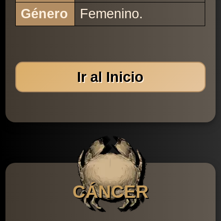
Género
Femenino.
Ir al Inicio
CÁNCER