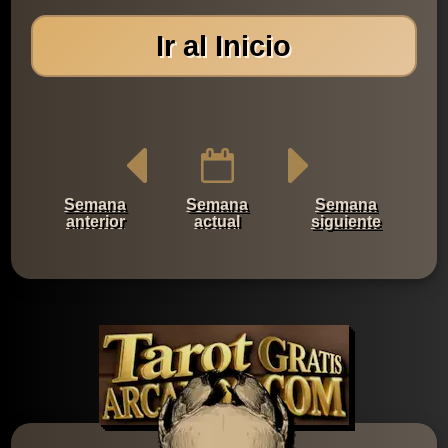
Ir al Inicio
Semana
Semana
Semana
anterior
actual
siguiente