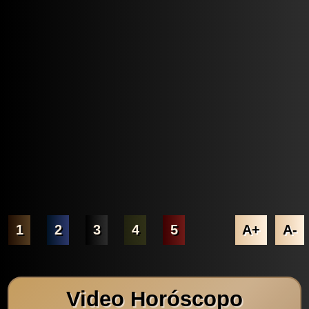
1
2
3
4
5
A+
A-
Video Horóscopo