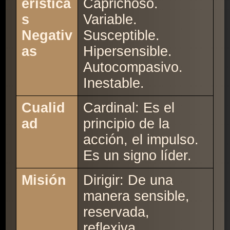
erística
Caprichoso.
s
Variable.
Negativ
Susceptible.
as
Hipersensible.
Autocompasivo.
Inestable.
Cualid
Cardinal: Es el
ad
principio de la
acción, el impulso.
Es un signo líder.
Misión
Dirigir: De una
manera sensible,
reservada,
reflexiva,