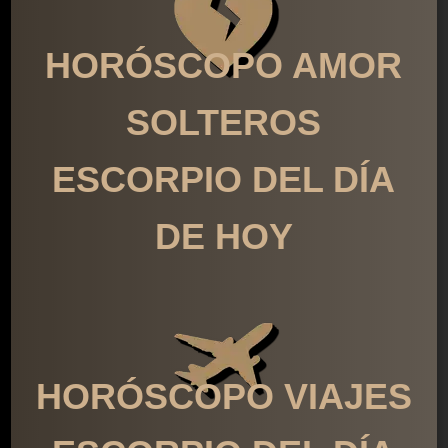
HORÓSCOPO AMOR
SOLTEROS
ESCORPIO DEL DÍA
DE HOY
HORÓSCOPO VIAJES