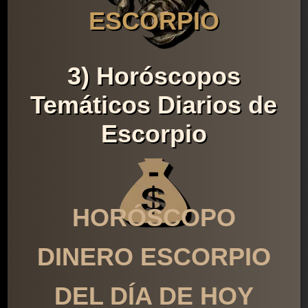
ESCORPIO
3) Horóscopos
Temáticos Diarios de
Escorpio
HORÓSCOPO
DINERO ESCORPIO
DEL DÍA DE HOY