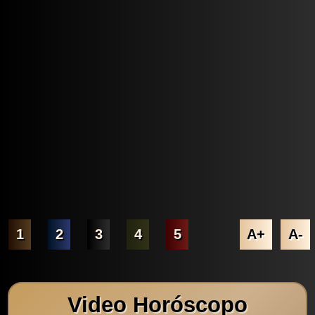
1
2
3
4
5
A+
A-
Video Horóscopo