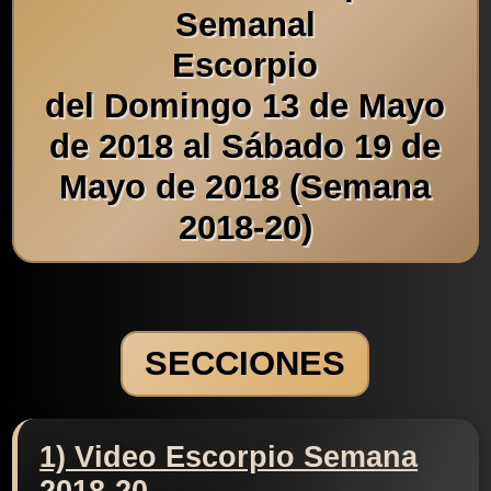
Semanal
Escorpio
del Domingo 13 de Mayo
de 2018 al Sábado 19 de
Mayo de 2018 (Semana
2018-20)
SECCIONES
1) Video Escorpio Semana