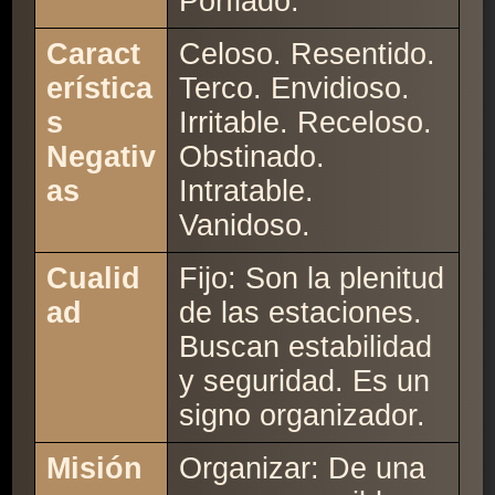
Porfiado.
Caract
Celoso. Resentido.
erística
Terco. Envidioso.
s
Irritable. Receloso.
Negativ
Obstinado.
as
Intratable.
Vanidoso.
Cualid
Fijo: Son la plenitud
ad
de las estaciones.
Buscan estabilidad
y seguridad. Es un
signo organizador.
Misión
Organizar: De una