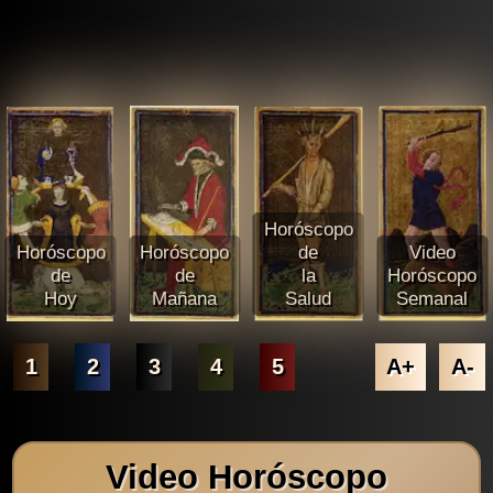
Horóscopo
Horóscopo
Horóscopo
de
Video
de
de
la
Horóscopo
Hoy
Mañana
Salud
Semanal
1
2
3
4
5
A+
A-
Video Horóscopo