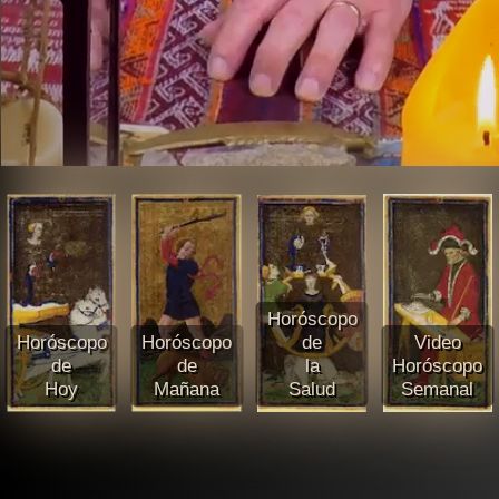
Horóscopo
Horóscopo
Horóscopo
de
Video
de
de
la
Horóscopo
Hoy
Mañana
Salud
Semanal