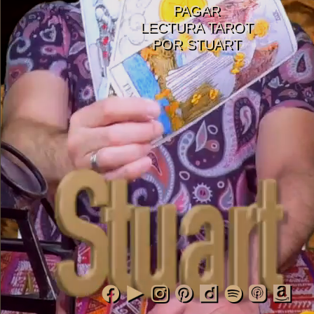
PAGAR
LECTURA TAROT
POR STUART