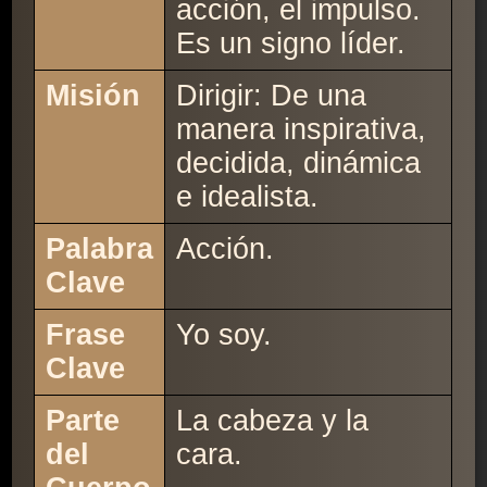
acción, el impulso.
Es un signo líder.
Misión
Dirigir: De una
manera inspirativa,
decidida, dinámica
e idealista.
Palabra
Acción.
Clave
Frase
Yo soy.
Clave
Parte
La cabeza y la
del
cara.