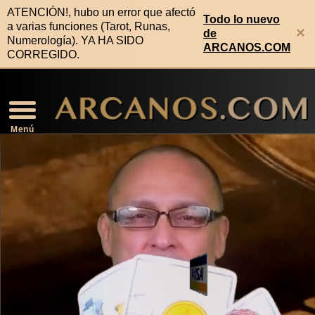
ATENCIÓN!, hubo un error que afectó
Todo lo nuevo
a varias funciones (Tarot, Runas,
×
de
Numerología). YA HA SIDO
ARCANOS.COM
CORREGIDO.
Video Horóscopo Semanal
Noticias de Los Arcanos
Numerología Predictiva
Horóscopo de la Salud
Horóscopo de Mañana
Signos Compatibles
Lectura Geomancia
Horóscopo de Hoy
Signos Zodiacales
Predicciones 2026
Lectura Runas
Lectura Tarot
Rituales
Menú