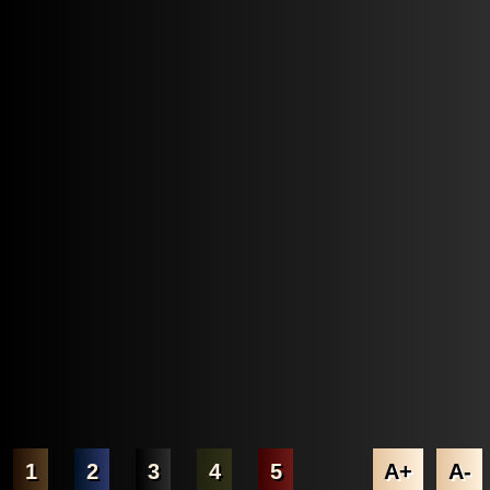
1
2
3
4
5
A+
A-