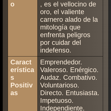
o
, es el vellocino de
oro, el valiente
carnero alado de la
mitología que
enfrenta peligros
por cuidar del
indefenso.
Caract
Emprendedor.
erística
Valeroso. Enérgico.
s
Audaz. Combativo.
Positiv
Voluntarioso.
as
Directo. Entusiasta.
Impetuoso.
Independiente.