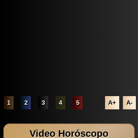
1
2
3
4
5
A+
A-
Video Horóscopo