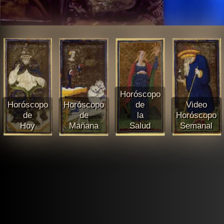
Horóscopo
Horóscopo
Horóscopo
de
Video
de
de
la
Horóscopo
Hoy
Mañana
Salud
Semanal