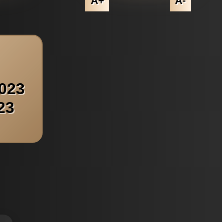
A+
A-
2023
23