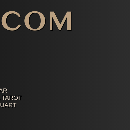
AR
 TAROT
TUART