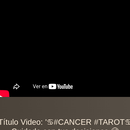
Título Video: '♋️#CANCER #TAROT♋