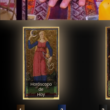
Horóscopo
de
Hoy