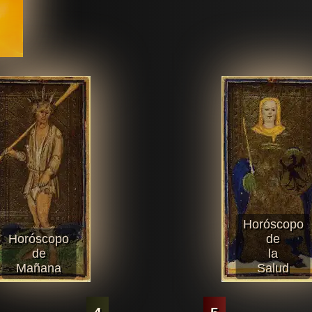
Horóscopo
Horóscopo
de
de
la
Mañana
Salud