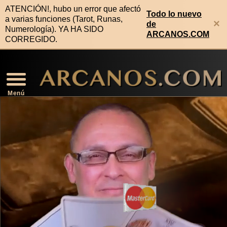
ATENCIÓN!, hubo un error que afectó
Todo lo nuevo
a varias funciones (Tarot, Runas,
×
de
Numerología). YA HA SIDO
ARCANOS.COM
CORREGIDO.
Video Horóscopo Semanal
Noticias de Los Arcanos
Numerología Predictiva
Horóscopo de la Salud
Horóscopo de Mañana
Signos Compatibles
Lectura Geomancia
Horóscopo de Hoy
Signos Zodiacales
Predicciones 2026
Lectura Runas
Lectura Tarot
Rituales
Menú