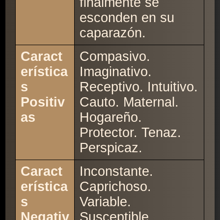
finalmente se
esconden en su
caparazón.
Caract
Compasivo.
erística
Imaginativo.
s
Receptivo. Intuitivo.
Positiv
Cauto. Maternal.
as
Hogareño.
Protector. Tenaz.
Perspicaz.
Caract
Inconstante.
erística
Caprichoso.
s
Variable.
Negativ
Susceptible.