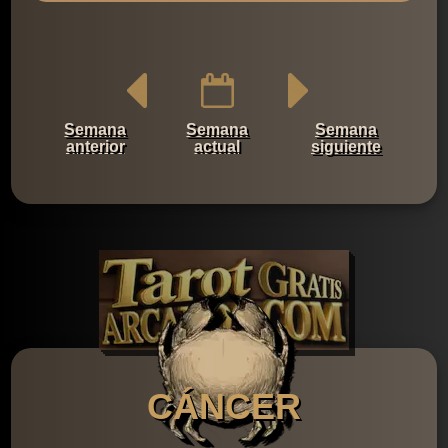
Semana
Semana
Semana
anterior
actual
siguiente
CÁNCER