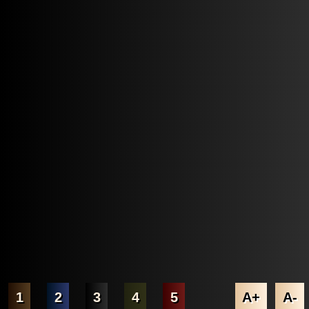
1
2
3
4
5
A+
A-