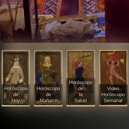
Horóscopo
Horóscopo
Horóscopo
de
Video
de
de
la
Horóscopo
Hoy
Mañana
Salud
Semanal