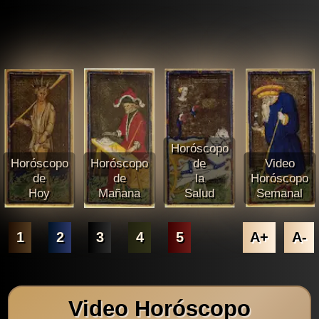
Horóscopo
Horóscopo
Horóscopo
de
Video
de
de
la
Horóscopo
Hoy
Mañana
Salud
Semanal
1
2
3
4
5
A+
A-
Video Horóscopo