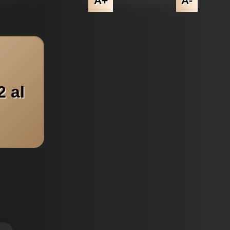
A+
A-
 al