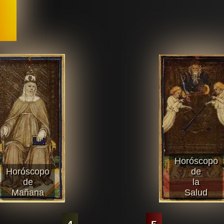
Horóscopo
Horóscopo
de
de
la
Mañana
Salud