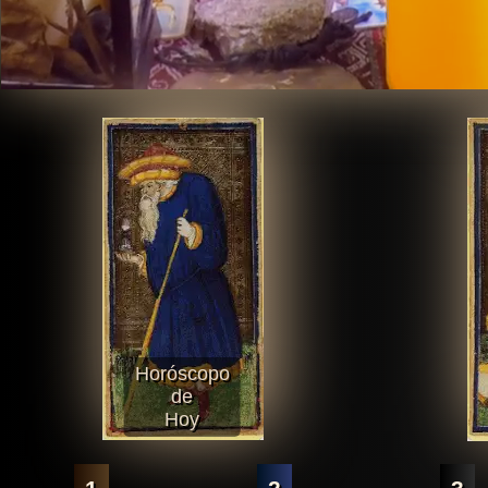
Horóscopo
de
Hoy