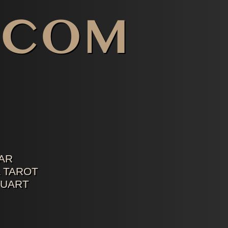
AR
 TAROT
TUART