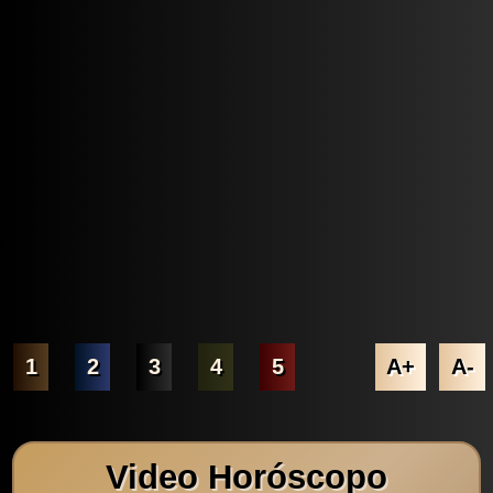
1
2
3
4
5
A+
A-
Video Horóscopo