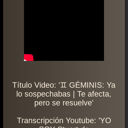
Título Video: '♊ GÉMINIS: Ya
lo sospechabas | Te afecta,
pero se resuelve'
Transcripción Youtube: 'YO