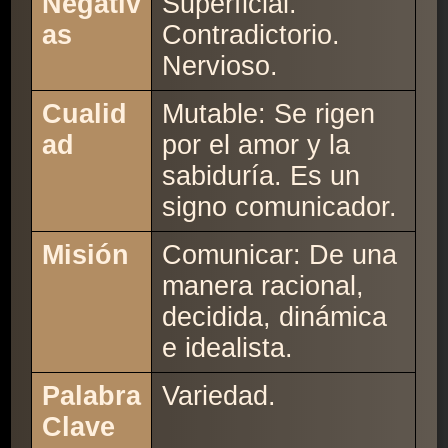
Negativ
Superficial.
as
Contradictorio.
Nervioso.
Cualid
Mutable: Se rigen
ad
por el amor y la
sabiduría. Es un
signo comunicador.
Misión
Comunicar: De una
manera racional,
decidida, dinámica
e idealista.
Palabra
Variedad.
Clave