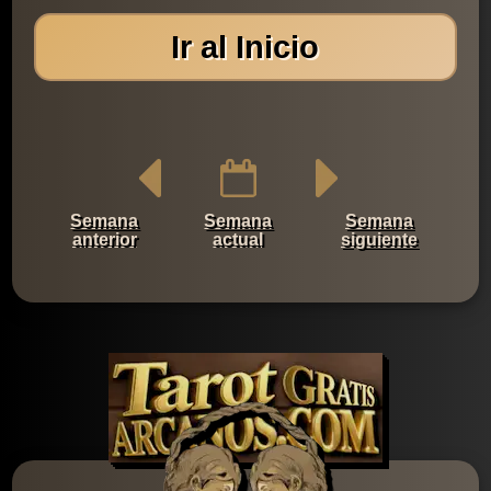
Ir al Inicio
Semana
Semana
Semana
anterior
actual
siguiente