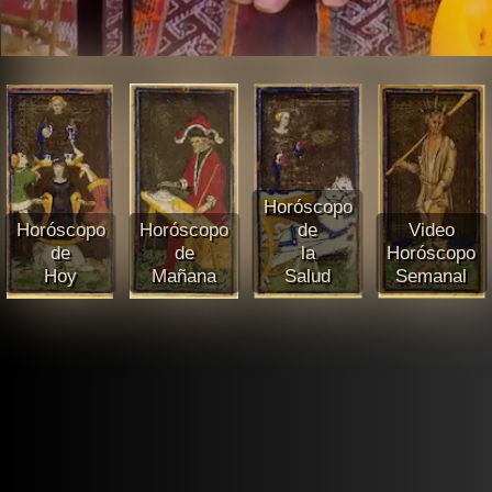
Horóscopo
Horóscopo
Horóscopo
de
Video
de
de
la
Horóscopo
Hoy
Mañana
Salud
Semanal