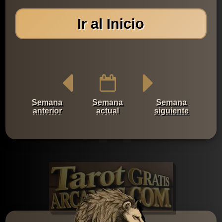
Ir al Inicio
Semana
Semana
Semana
anterior
actual
siguiente