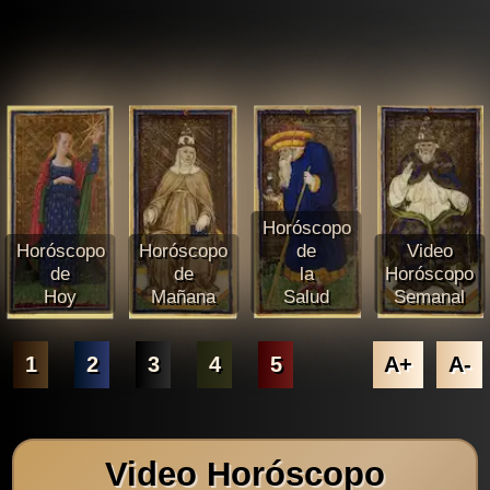
Horóscopo
Horóscopo
Horóscopo
de
Video
de
de
la
Horóscopo
Hoy
Mañana
Salud
Semanal
1
2
3
4
5
A+
A-
Video Horóscopo