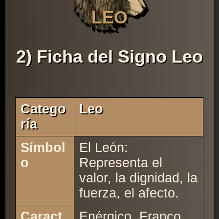
LEO
2) Ficha del Signo Leo
Catego
Leo
Ría
Símbol
El León:
o
Representa el
valor, la dignidad, la
fuerza, el afecto.
Caract
Enérgico. Franco.