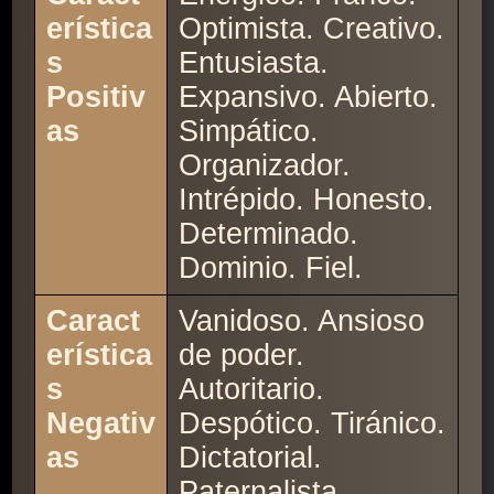
erística
Optimista. Creativo.
s
Entusiasta.
Positiv
Expansivo. Abierto.
as
Simpático.
Organizador.
Intrépido. Honesto.
Determinado.
Dominio. Fiel.
Caract
Vanidoso. Ansioso
erística
de poder.
s
Autoritario.
Negativ
Despótico. Tiránico.
as
Dictatorial.
Paternalista.