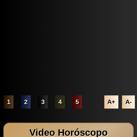
1
2
3
4
5
A+
A-
Video Horóscopo