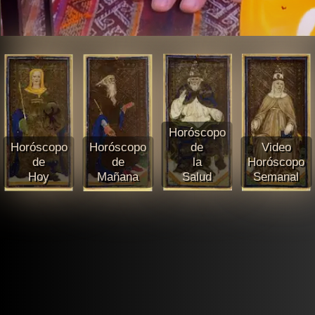
Horóscopo
Horóscopo
Horóscopo
de
Video
de
de
la
Horóscopo
Hoy
Mañana
Salud
Semanal