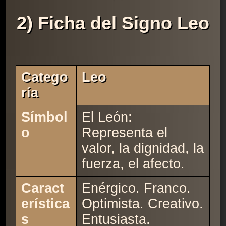
2) Ficha del Signo Leo
Catego
Leo
Ría
Símbol
El León:
o
Representa el
valor, la dignidad, la
fuerza, el afecto.
Caract
Enérgico. Franco.
erística
Optimista. Creativo.
s
Entusiasta.