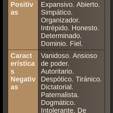
Positiv
Expansivo. Abierto.
as
Simpático.
Organizador.
Intrépido. Honesto.
Determinado.
Dominio. Fiel.
Caract
Vanidoso. Ansioso
erística
de poder.
s
Autoritario.
Negativ
Despótico. Tiránico.
as
Dictatorial.
Paternalista.
Dogmático.
Intolerante. De