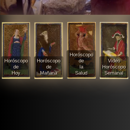
Horóscopo
Horóscopo
Horóscopo
de
Video
de
de
la
Horóscopo
Hoy
Mañana
Salud
Semanal