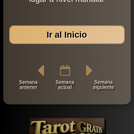
Ir al Inicio
Semana
Semana
Semana
anterior
actual
siguiente