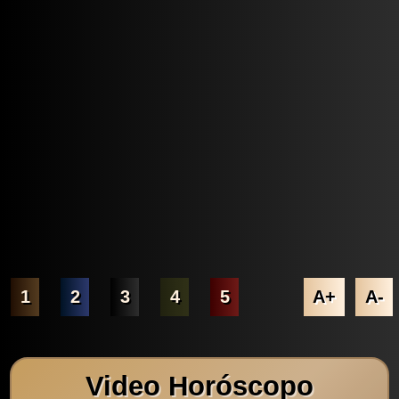
1
2
3
4
5
A+
A-
Video Horóscopo