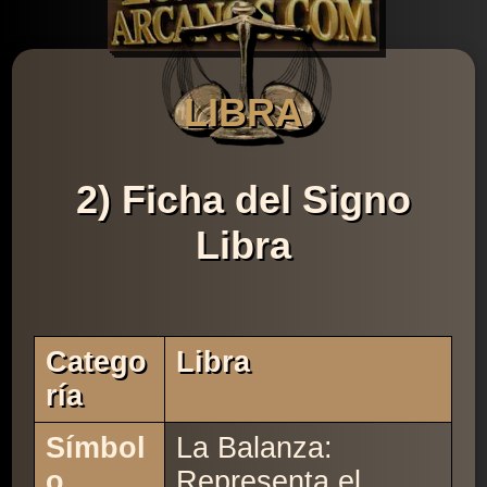
LIBRA
2) Ficha del Signo
Libra
Catego
Libra
Ría
Símbol
La Balanza:
o
Representa el