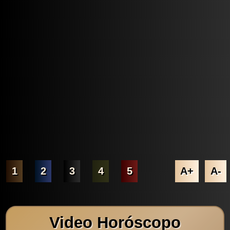
1
2
3
4
5
A+
A-
Video Horóscopo