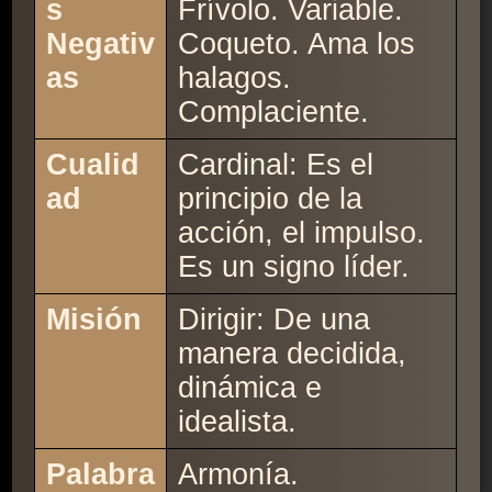
s
Frívolo. Variable.
Negativ
Coqueto. Ama los
as
halagos.
Complaciente.
Cualid
Cardinal: Es el
ad
principio de la
acción, el impulso.
Es un signo líder.
Misión
Dirigir: De una
manera decidida,
dinámica e
idealista.
Palabra
Armonía.