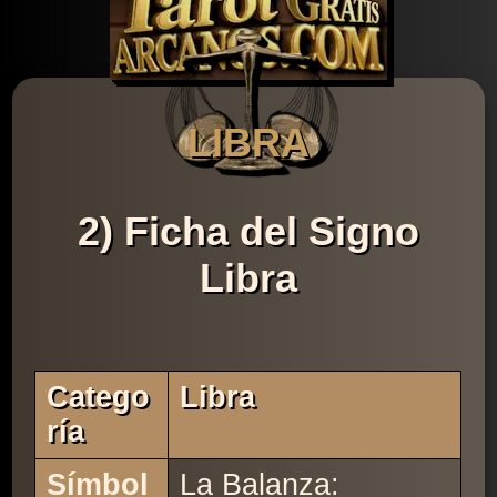
LIBRA
2) Ficha del Signo
Libra
Catego
Libra
Ría
Símbol
La Balanza: