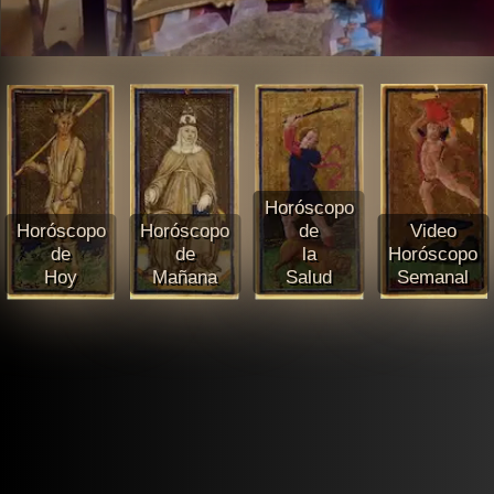
Horóscopo
Horóscopo
Horóscopo
de
Video
de
de
la
Horóscopo
Hoy
Mañana
Salud
Semanal