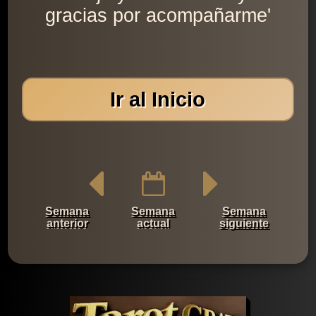
gracias por acompañarme'
Ir al Inicio
Semana
Semana
Semana
anterior
actual
siguiente