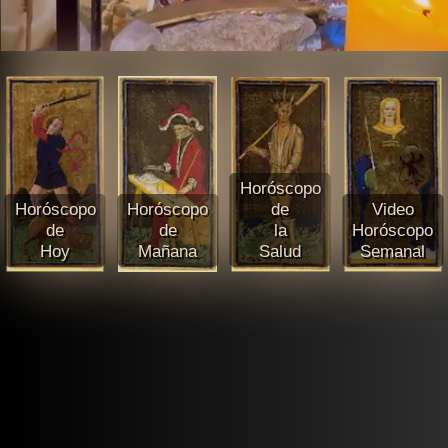
Horóscopo
Horóscopo
Horóscopo
de
Video
de
de
la
Horóscopo
Hoy
Mañana
Salud
Semanal