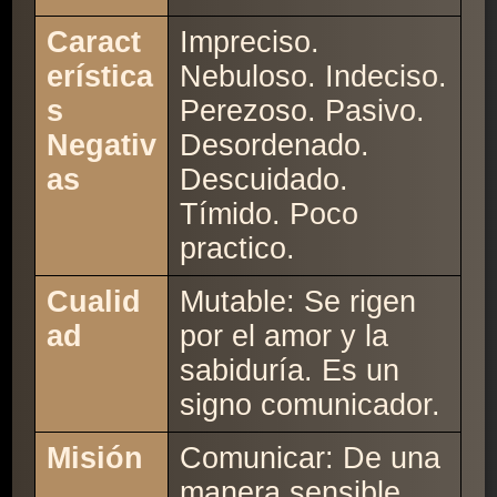
Caract
Impreciso.
erística
Nebuloso. Indeciso.
s
Perezoso. Pasivo.
Negativ
Desordenado.
as
Descuidado.
Tímido. Poco
practico.
Cualid
Mutable: Se rigen
ad
por el amor y la
sabiduría. Es un
signo comunicador.
Misión
Comunicar: De una
manera sensible,