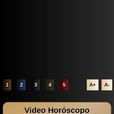
1
2
3
4
5
A+
A-
Video Horóscopo