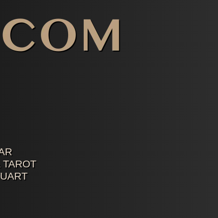
AR
 TAROT
TUART