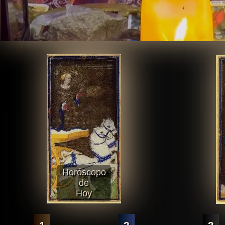
Horóscopo
de
Hoy