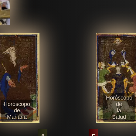
Horóscopo
Horóscopo
de
de
la
Mañana
Salud