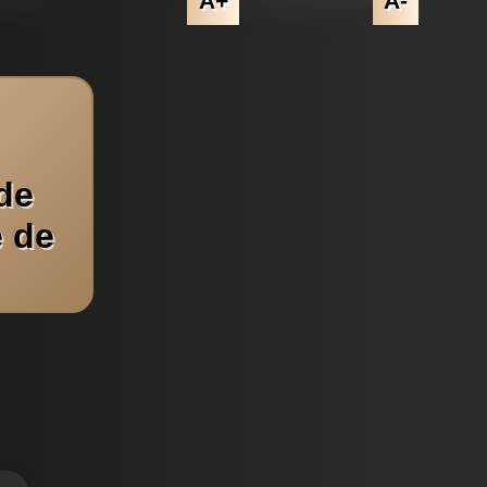
A+
A-
de
e de