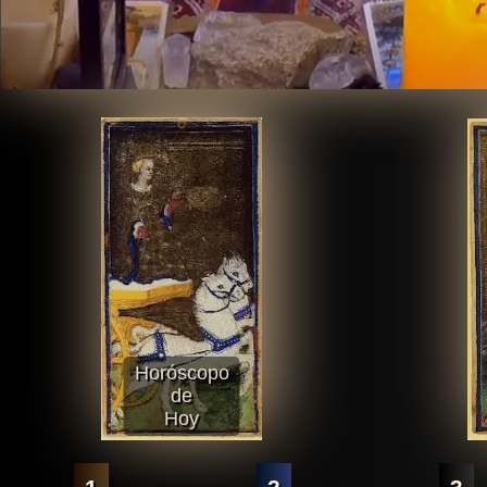
Horóscopo
de
Hoy