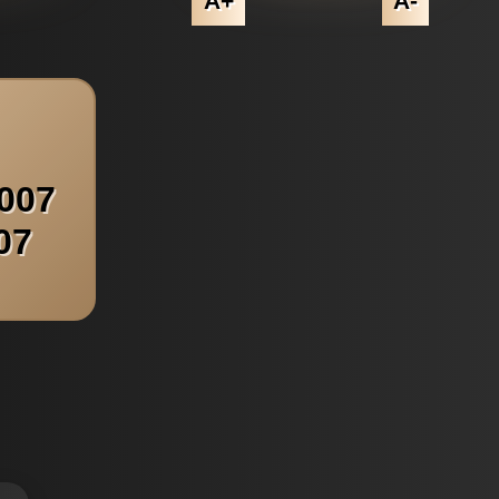
A+
A-
2007
07