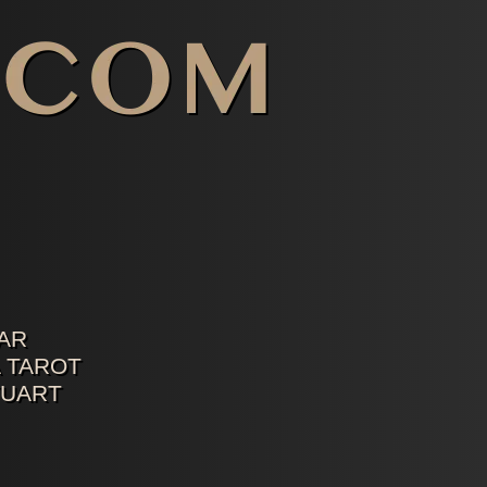
AR
 TAROT
TUART