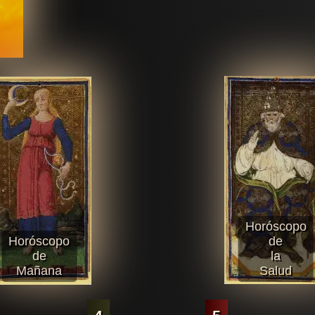
Horóscopo
Horóscopo
de
de
la
Mañana
Salud