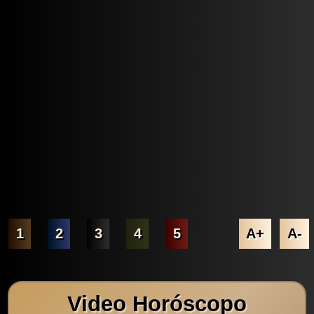
1
2
3
4
5
A+
A-
Video Horóscopo