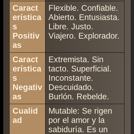
Caract
Flexible. Confiable.
erística
Abierto. Entusiasta.
s
Libre. Justo.
Positiv
Viajero. Explorador.
as
Caract
Extremista. Sin
erística
tacto. Superficial.
s
Inconstante.
Negativ
Descuidado.
as
Burlón. Rebelde.
Cualid
Mutable: Se rigen
ad
por el amor y la
sabiduría. Es un