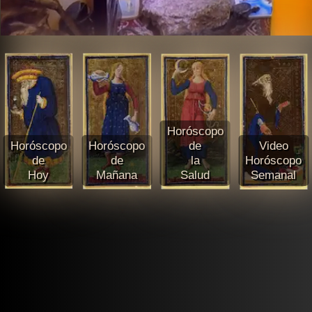
Horóscopo
Horóscopo
Horóscopo
de
Video
de
de
la
Horóscopo
Hoy
Mañana
Salud
Semanal