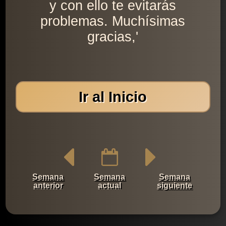
y con ello te evitarás
problemas. Muchísimas
gracias,'
Ir al Inicio
Semana
Semana
Semana
anterior
actual
siguiente