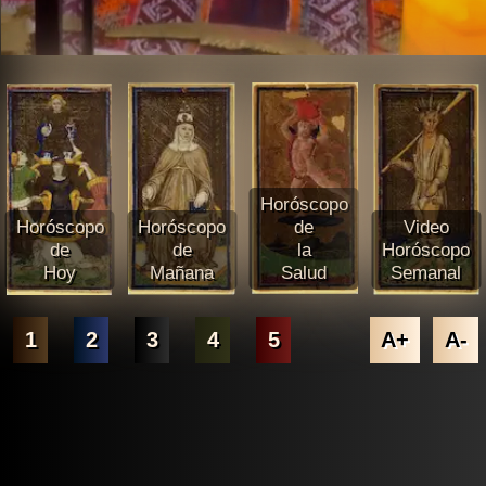
Horóscopo
Horóscopo
Horóscopo
de
Video
de
de
la
Horóscopo
Hoy
Mañana
Salud
Semanal
1
2
3
4
5
A+
A-