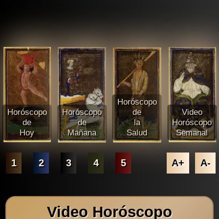
Horóscopo
Horóscopo
Horóscopo
de
Video
de
de
la
Horóscopo
Hoy
Mañana
Salud
Semanal
1
2
3
4
5
A+
A-
Video Horóscopo