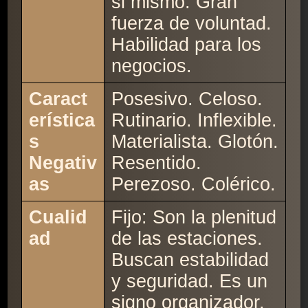
si mismo. Gran
fuerza de voluntad.
Habilidad para los
negocios.
Caract
Posesivo. Celoso.
erística
Rutinario. Inflexible.
s
Materialista. Glotón.
Negativ
Resentido.
as
Perezoso. Colérico.
Cualid
Fijo: Son la plenitud
ad
de las estaciones.
Buscan estabilidad
y seguridad. Es un
signo organizador.