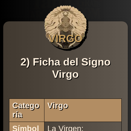
VIRGO
2) Ficha del Signo
Virgo
Catego
Virgo
Ría
Símbol
La Virgen: