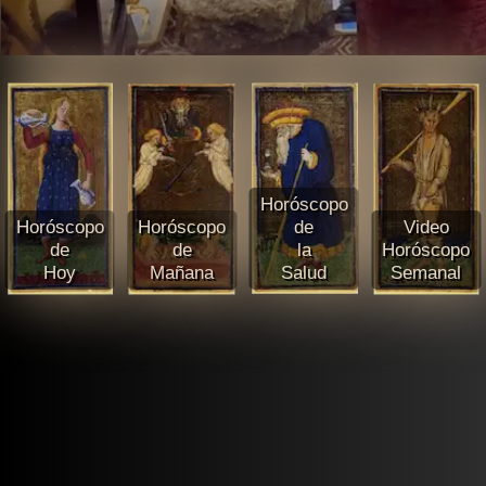
Horóscopo
Horóscopo
Horóscopo
de
Video
de
de
la
Horóscopo
Hoy
Mañana
Salud
Semanal