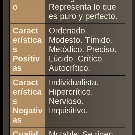
o
Representa lo que
es puro y perfecto.
Caract
Ordenado.
erística
Modesto. Tímido.
s
Metódico. Preciso.
Positiv
Lúcido. Crítico.
as
Autocrítico.
Caract
Individualista.
erística
Hipercrítico.
s
Nervioso.
Negativ
Inquisitivo.
as
Cualid
Mutable: Se rigen