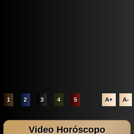
1
2
3
4
5
A+
A-
Video Horóscopo