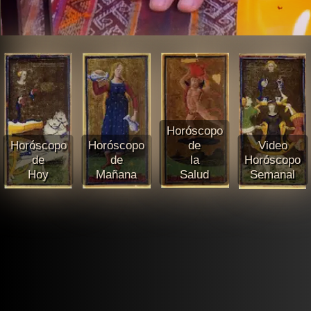
Horóscopo
Horóscopo
Horóscopo
de
Video
de
de
la
Horóscopo
Hoy
Mañana
Salud
Semanal