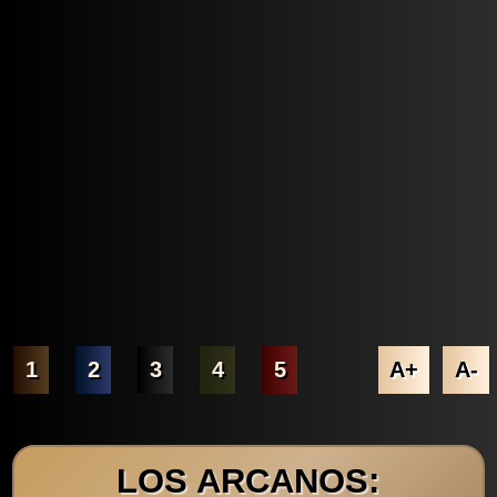
1
2
3
4
5
A+
A-
LOS ARCANOS: