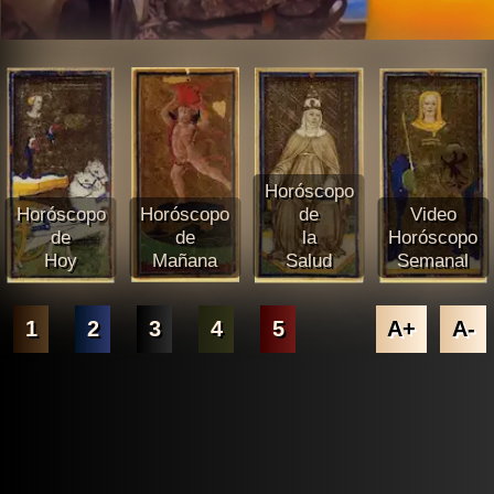
Horóscopo
Horóscopo
Horóscopo
de
Video
de
de
la
Horóscopo
Hoy
Mañana
Salud
Semanal
1
2
3
4
5
A+
A-