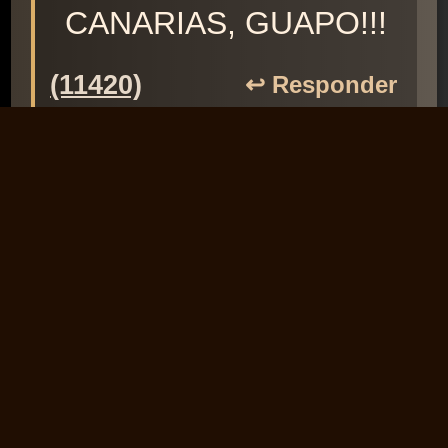
CANARIAS, GUAPO!!!
(11420)
↩️ Responder
Stuart
07/11/2010
Muchas gracias por lo
de guapo, Isis ;)
(31592)
↩️ Responder