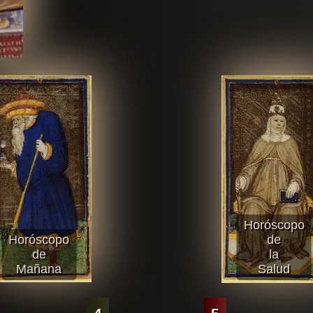
Horóscopo
Horóscopo
de
de
la
Mañana
Salud