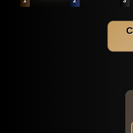
1
2
3
C