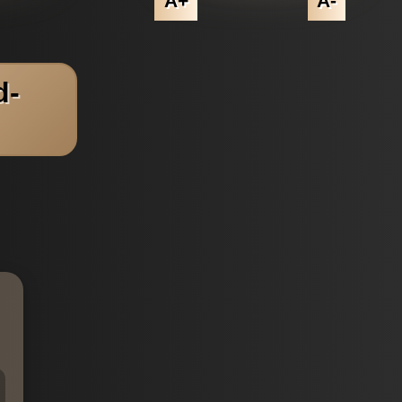
A+
A-
d-