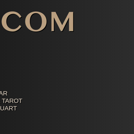
AR
 TAROT
TUART