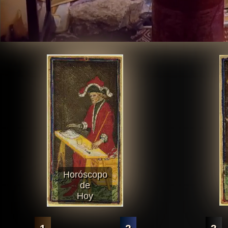
Horóscopo
de
Hoy