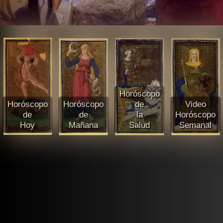
Horóscopo
Horóscopo
Horóscopo
de
Video
de
de
la
Horóscopo
Hoy
Mañana
Salud
Semanal