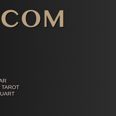
AR
 TAROT
TUART