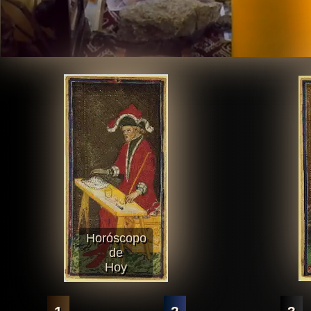
Horóscopo
de
Hoy