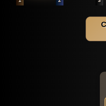
1
2
3
C