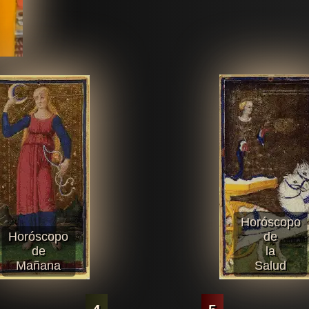
Horóscopo
Horóscopo
de
de
la
Mañana
Salud