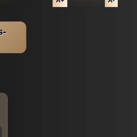
A+
A-
s-