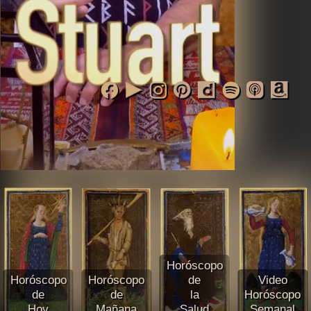
Horóscopo
Horóscopo
Horóscopo
de
Video
de
de
la
Horóscopo
Hoy
Mañana
Salud
Semanal