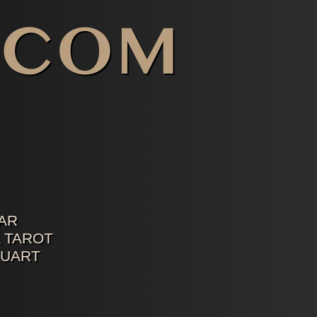
AR
 TAROT
TUART