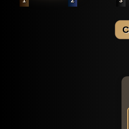
1
2
3
C