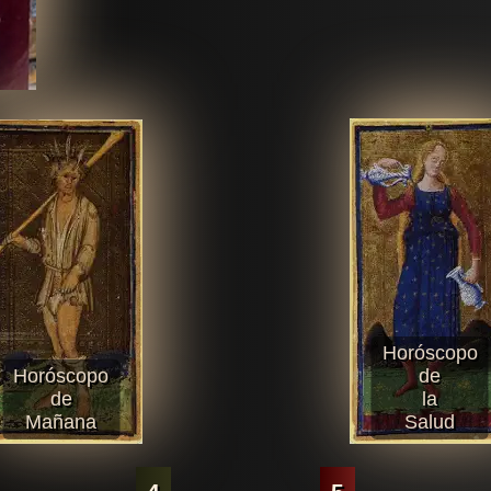
Horóscopo
Horóscopo
de
de
la
Mañana
Salud