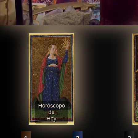
Horóscopo
de
Hoy