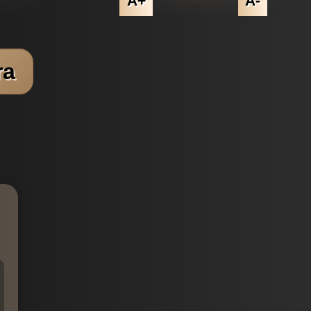
A+
A-
ra