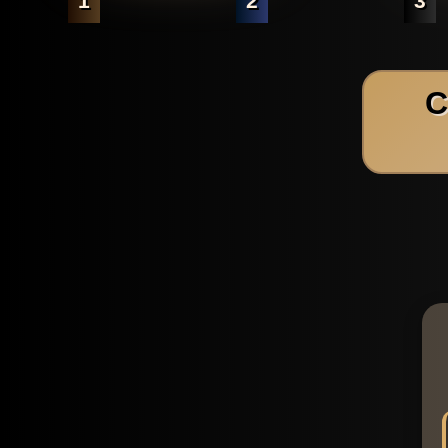
1
2
3
C