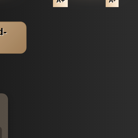
A+
A-
d-