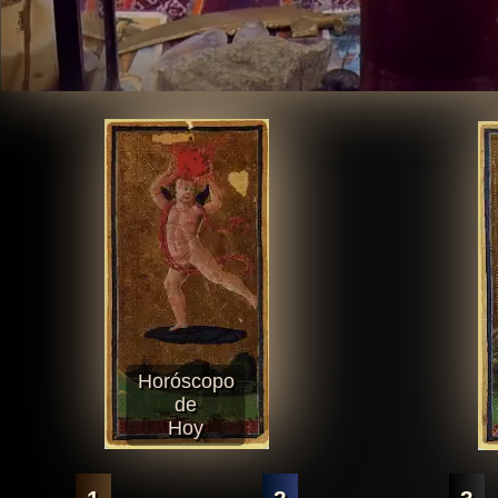
Horóscopo
de
Hoy