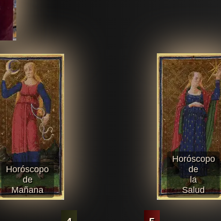
Horóscopo
Horóscopo
de
de
la
Mañana
Salud