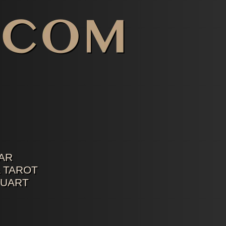
AR
 TAROT
TUART