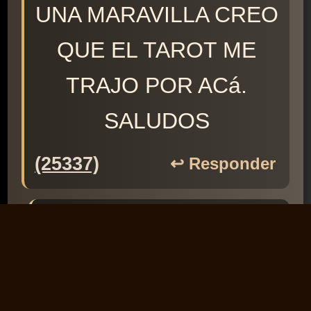
UNA MARAVILLA CREO
QUE EL TAROT ME
TRAJO POR ACá.
SALUDOS
(25337)
↩️ Responder
Stuart
18/11/2025
Muchas gracias por tus