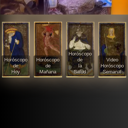
Horóscopo
Horóscopo
Horóscopo
de
Video
de
de
la
Horóscopo
Hoy
Mañana
Salud
Semanal