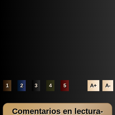
1
2
3
4
5
A+
A-
Comentarios en lectura-