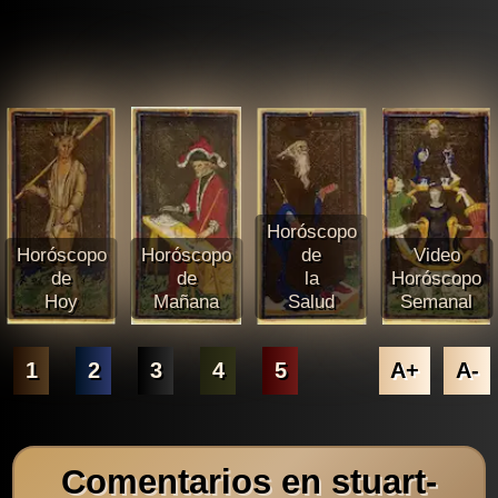
Horóscopo
Horóscopo
Horóscopo
de
Video
de
de
la
Horóscopo
Hoy
Mañana
Salud
Semanal
1
2
3
4
5
A+
A-
Comentarios en stuart-