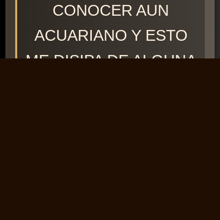
CONOCER AUN
ACUARIANO Y ESTO
ME DISIPA DE ALGUNA
DUDAS QUE
TENIA,,GRACIAS A
USTEDES,SALUDOSSS
(22109)
↩️ Responder
Ver más comentarios (64)