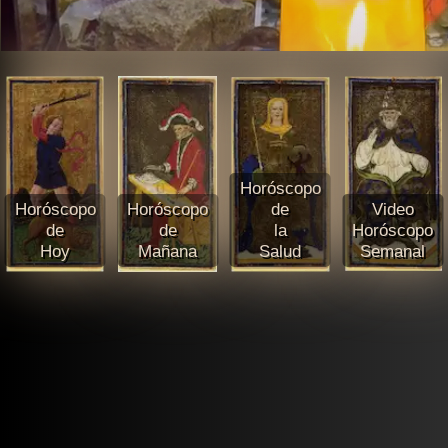
Horóscopo
Horóscopo
Horóscopo
de
Video
de
de
la
Horóscopo
Hoy
Mañana
Salud
Semanal