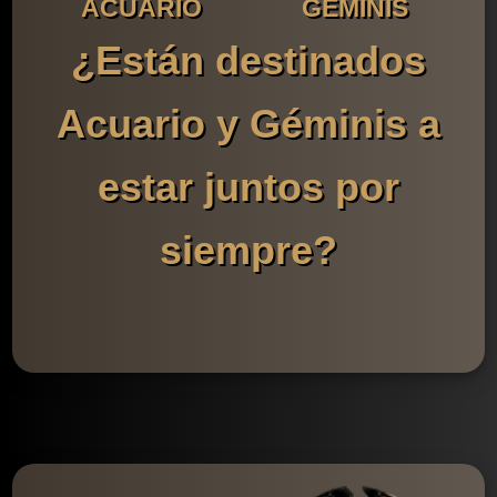
ACUARIO
GÉMINIS
¿Están destinados
Acuario y Géminis a
estar juntos por
siempre?