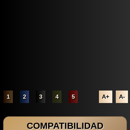
1
2
3
4
5
A+
A-
COMPATIBILIDAD