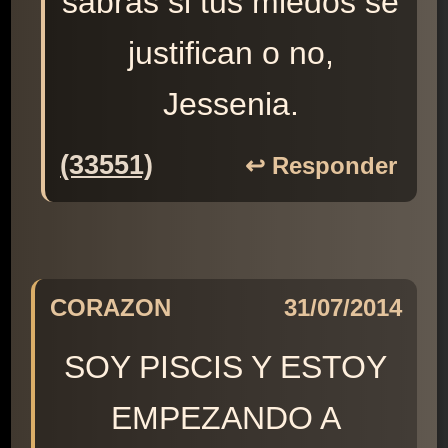
sabrás si tus miedos se
justifican o no,
Jessenia.
(33551)
↩️ Responder
CORAZON
31/07/2014
SOY PISCIS Y ESTOY
EMPEZANDO A