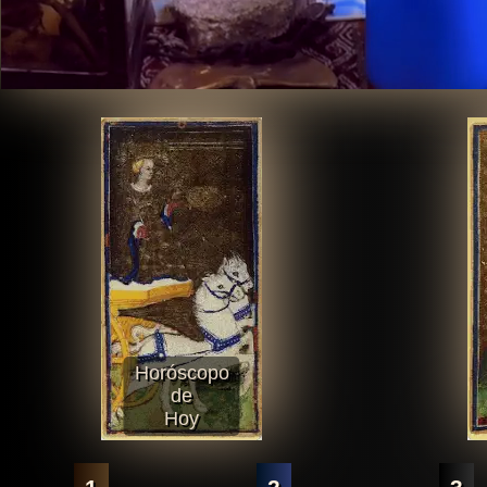
Horóscopo
de
Hoy