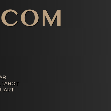
AR
 TAROT
TUART