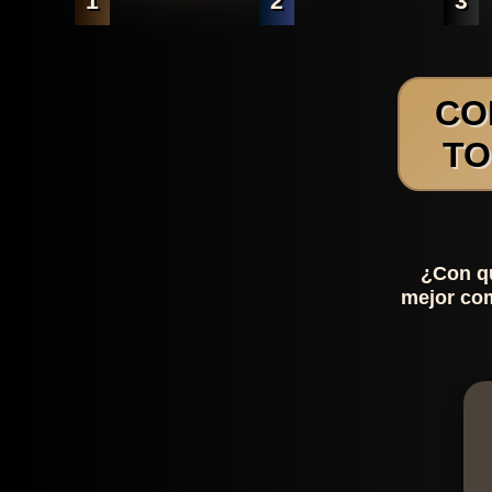
1
2
3
CO
TO
¿Con qu
mejor com