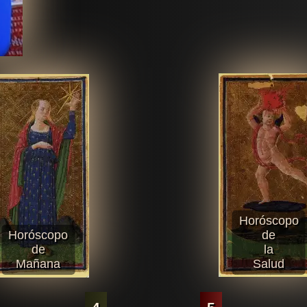
Horóscopo
Horóscopo
de
de
la
Mañana
Salud