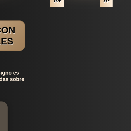
A+
A-
CON
LES
signo es
udas sobre