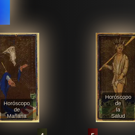
Horóscopo
Horóscopo
de
de
la
Mañana
Salud