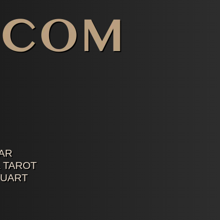
AR
 TAROT
TUART