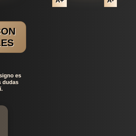
A+
A-
CON
LES
signo es
s dudas
í.