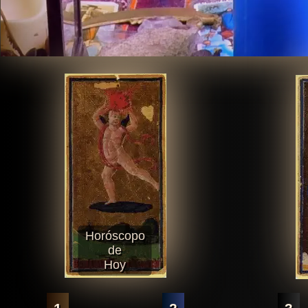
Horóscopo
de
Hoy