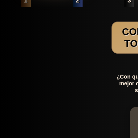
1
2
3
CO
TO
¿Con qu
mejor 
s