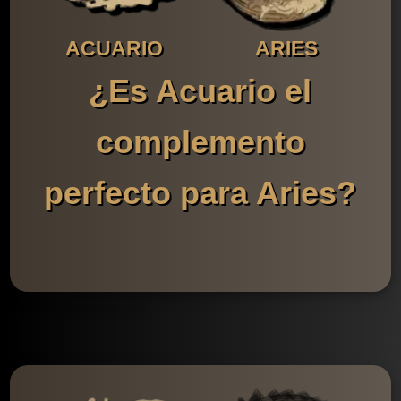
ACUARIO
ARIES
¿Es Acuario el
complemento
perfecto para Aries?