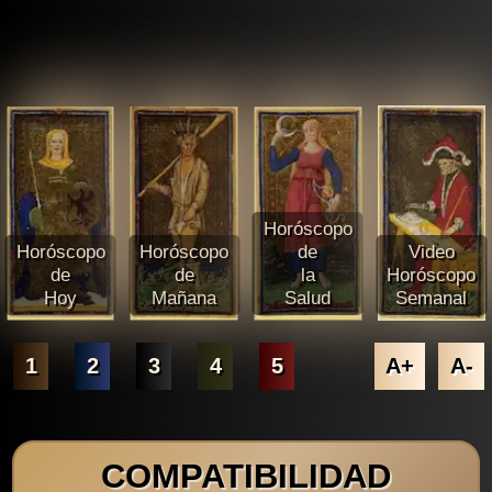
Horóscopo
Horóscopo
Horóscopo
de
Video
de
de
la
Horóscopo
Hoy
Mañana
Salud
Semanal
1
2
3
4
5
A+
A-
COMPATIBILIDAD