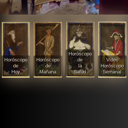
Horóscopo
Horóscopo
Horóscopo
de
Video
de
de
la
Horóscopo
Hoy
Mañana
Salud
Semanal