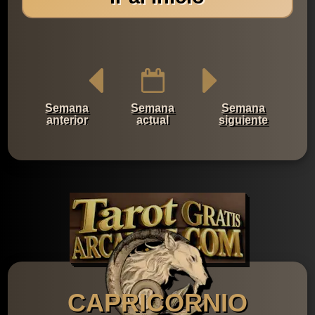
Semana
Semana
Semana
anterior
actual
siguiente
CAPRICORNIO