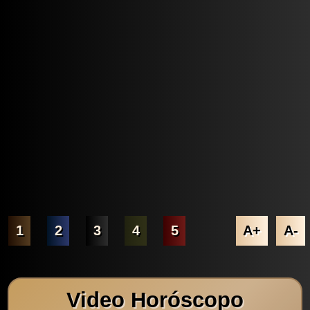
1
2
3
4
5
A+
A-
Video Horóscopo