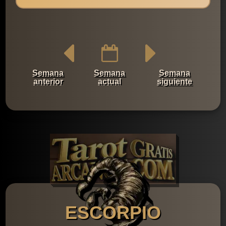
Semana
Semana
Semana
anterior
actual
siguiente
ESCORPIO