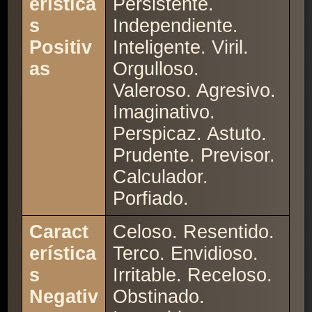
erística
Persistente.
s
Independiente.
Positiv
Inteligente. Viril.
as
Orgulloso.
Valeroso. Agresivo.
Imaginativo.
Perspicaz. Astuto.
Prudente. Previsor.
Calculador.
Porfiado.
Caract
Celoso. Resentido.
erística
Terco. Envidioso.
s
Irritable. Receloso.
Negativ
Obstinado.