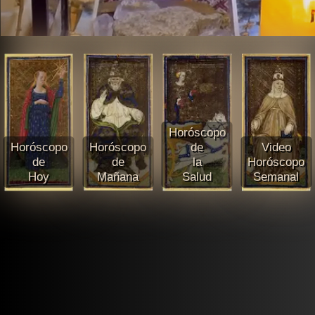
Horóscopo
Horóscopo
Horóscopo
de
Video
de
de
la
Horóscopo
Hoy
Mañana
Salud
Semanal