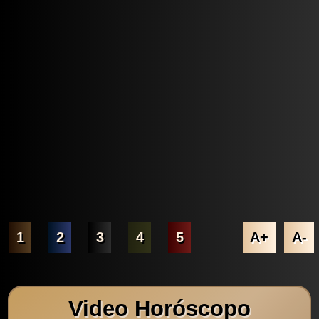
1
2
3
4
5
A+
A-
Video Horóscopo