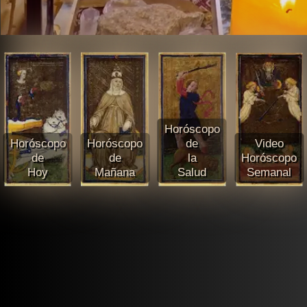
Horóscopo
Horóscopo
Horóscopo
de
Video
de
de
la
Horóscopo
Hoy
Mañana
Salud
Semanal