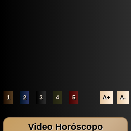
1
2
3
4
5
A+
A-
Video Horóscopo