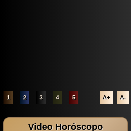
1
2
3
4
5
A+
A-
Video Horóscopo