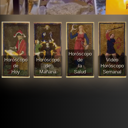
Horóscopo
Horóscopo
Horóscopo
de
Video
de
de
la
Horóscopo
Hoy
Mañana
Salud
Semanal