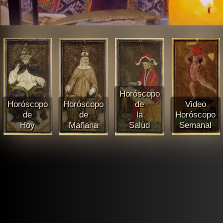
Horóscopo
Horóscopo
Horóscopo
de
Video
de
de
la
Horóscopo
Hoy
Mañana
Salud
Semanal