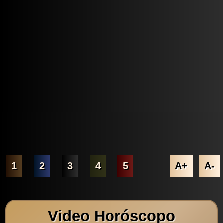
1
2
3
4
5
A+
A-
Video Horóscopo