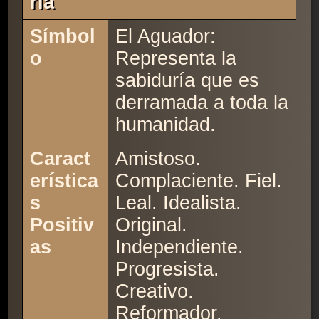
Ría
Símbol
El Aguador:
o
Representa la
sabiduría que es
derramada a toda la
humanidad.
Caract
Amistoso.
erística
Complaciente. Fiel.
s
Leal. Idealista.
Positiv
Original.
as
Independiente.
Progresista.
Creativo.
Reformador.